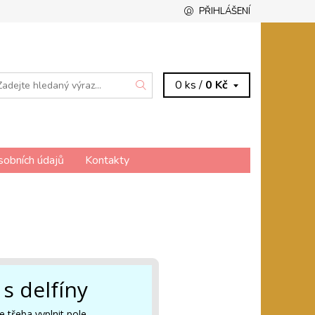
PŘIHLÁŠENÍ
0 ks /
0 Kč
sobních údajů
Kontakty
 s delfíny
e třeba vyplnit pole