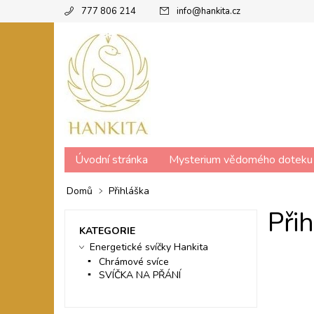
777 806 214
info
@
hankita.cz
Úvodní stránka
Mysterium vědomého doteku
Domů
Přihláška
Při
KATEGORIE
Energetické svíčky Hankita
Chrámové svíce
SVÍČKA NA PŘÁNÍ