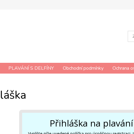
PLAVÁNÍ S DELFÍNY
Obchodní podmínky
Ochrana o
hláška
Přihláška na plavání
Vyplňte níže uvedené políčka pro úspěšnou registraci. J