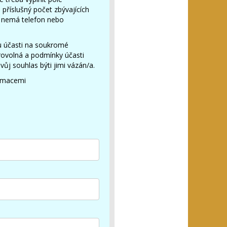
 příslušný počet zbývajících
ré nemá telefon nebo
ou účasti na soukromé
rovolná a podmínky účasti
ůj souhlas býti jimi vázán/a.
ormacemi